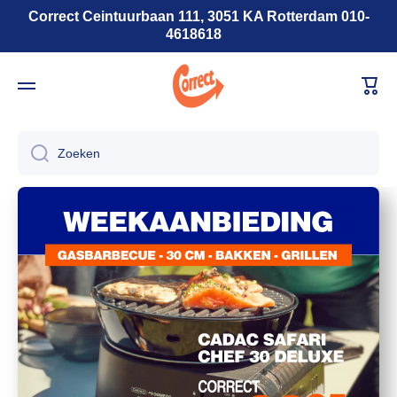
Correct Ceintuurbaan 111, 3051 KA Rotterdam 010-
Doorgaan naar artikel
4618618
Wink
Zoeken