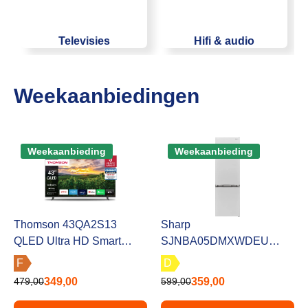
Televisies
Hifi & audio
Weekaanbiedingen
Weekaanbieding
Weekaanbieding
Thomson 43QA2S13
Sharp
QLED Ultra HD Smart
SJNBA05DMXWDEU
Televisie
Koelvries Combinaties 54
F
D
cm Breed met Nofrost
479,00
349,00
599,00
359,00